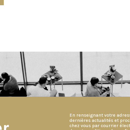
En renseignant votre adres
dernières actualités et pr
er
chez vous par courrier éle