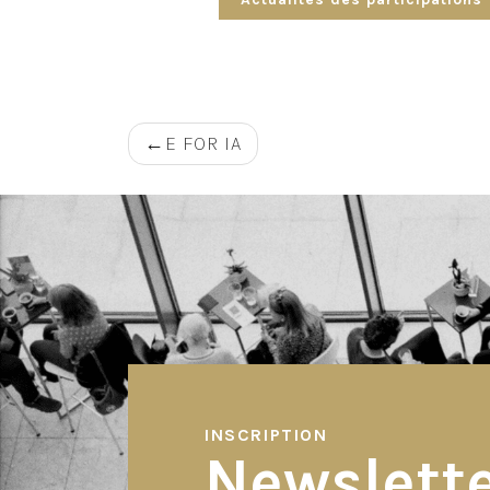
Navigation
E FOR IA
de
l’article
INSCRIPTION
Newslett