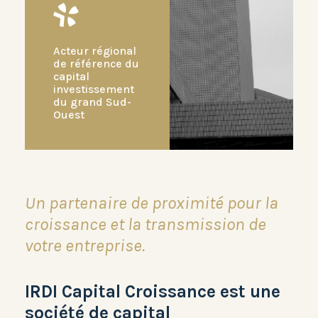
Acteur régional
de référence du
capital
investissement
du grand Sud-
Ouest
Un partenaire de proximité pour la
croissance et la transmission de
votre entreprise.
IRDI Capital Croissance est une
société de capital