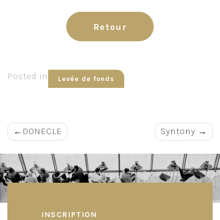
Retour
Posted in
Levée de fonds
Navigation
DONECLE
Syntony
de
l’article
INSCRIPTION