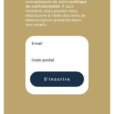
connaissance de notre
politique
de confidentialité
. À tout
moment, vous pouvez vous
désinscrire à l’aide des liens de
désinscription présents dans
nos emails.