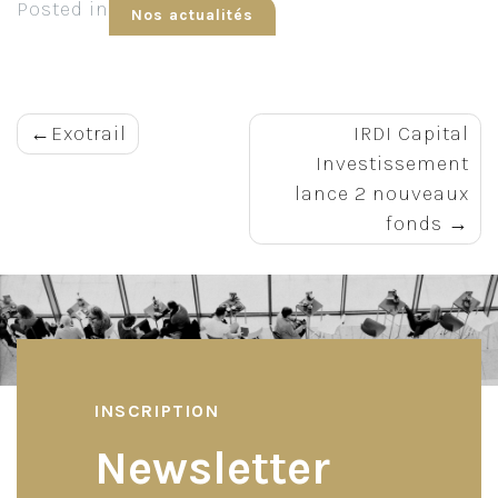
Posted in
Nos actualités
Navigation
Exotrail
IRDI Capital
Investissement
de
lance 2 nouveaux
fonds
l’article
INSCRIPTION
Newsletter