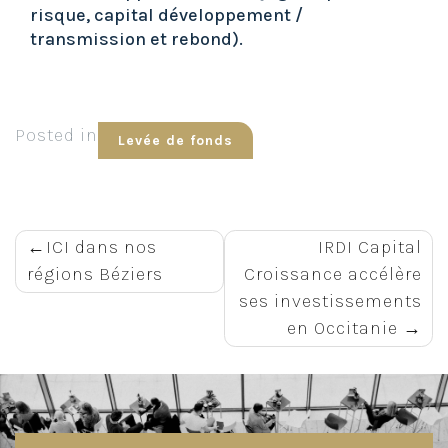
risque, capital développement /
transmission et rebond).
Posted in
Levée de fonds
Navigation
ICI dans nos
IRDI Capital
régions Béziers
Croissance accélère
de
ses investissements
en Occitanie
l’article