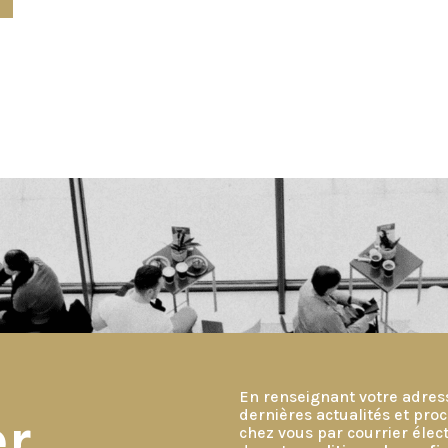
En renseignant votre adres
dernières actualités et pr
er
chez vous par courrier éle