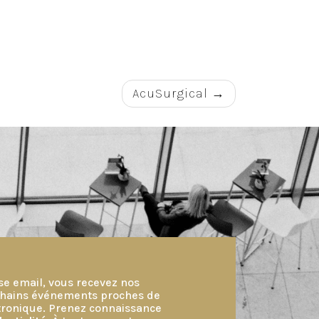
AcuSurgical
se email, vous recevez nos
ochains événements proches de
ctronique. Prenez connaissance