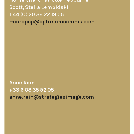
Hollie Vile, Charlotte Hepburne-
Scott, Stella Lempidaki
+44 (0) 20 39 22 19 06
micropep@optimumcomms.com
Anne Rein
+33 6 03 35 92 05
anne.rein@strategiesimage.com