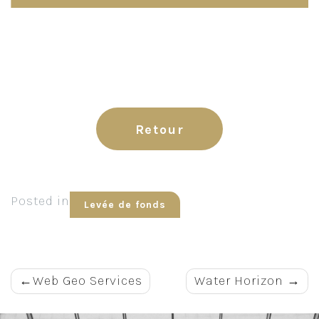
Retour
Posted in
Levée de fonds
Navigation
Web Geo Services
Water Horizon