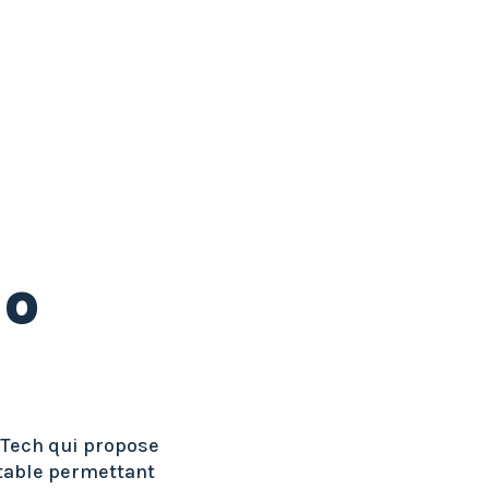
io
gTech qui propose
ntable permettant