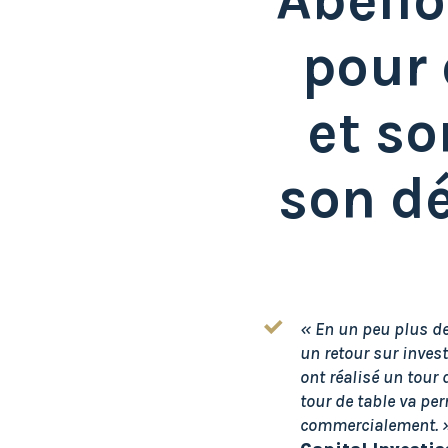
Abelio
pour 
et so
son d
« En un peu plus de
un retour sur inves
ont réalisé un tour 
tour de table va per
commercialement. 