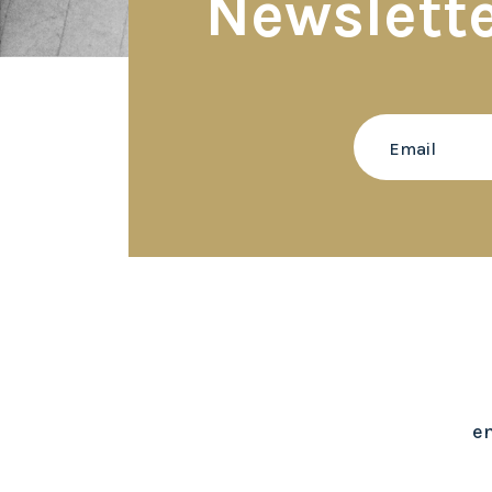
Newslett
en