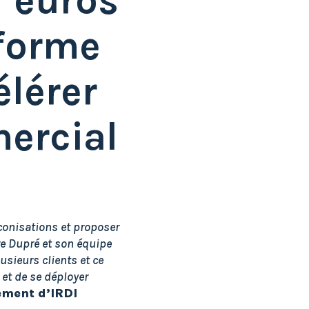
d’euros
eforme
élérer
ercial
conisations et proposer
re Dupré et son équipe
usieurs clients et ce
 et de se déployer
ement d’IRDI