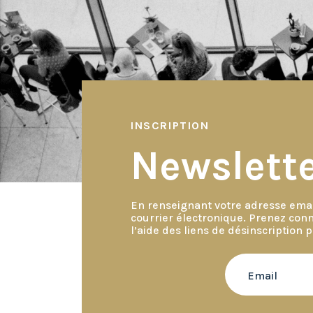
INSCRIPTION
Newslett
En renseignant votre adresse emai
courrier électronique. Prenez con
l’aide des liens de désinscription 