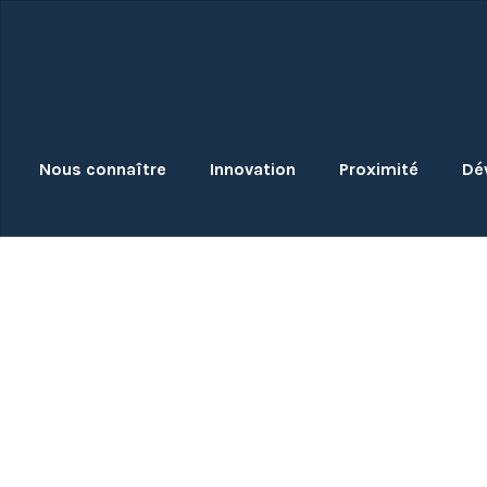
Skip
to
content
Nous connaître
Innovation
Proximité
Dé
Secteur :
Nu