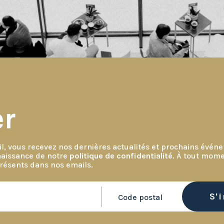
er
l, vous recevez nos dernières actualités et prochains évé
naissance de notre
politique de confidentialité
. À tout mome
présents dans nos emails.