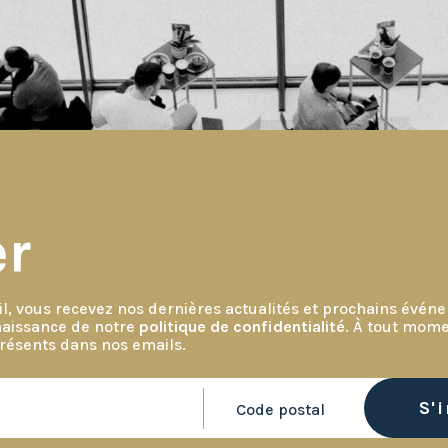
er
l, vous recevez nos dernières actualités et prochains évé
naissance de notre
politique de confidentialité
. À tout mome
présents dans nos emails.