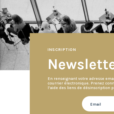
de
l’article
INSCRIPTION
Newslett
En renseignant votre adresse emai
courrier électronique. Prenez con
l’aide des liens de désinscription 