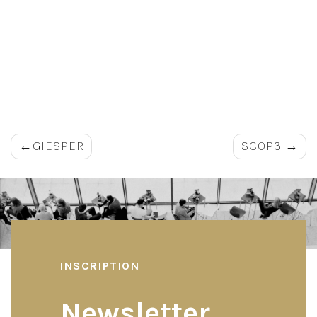
Navigation
GIESPER
SCOP3
de
l’article
INSCRIPTION
Newsletter