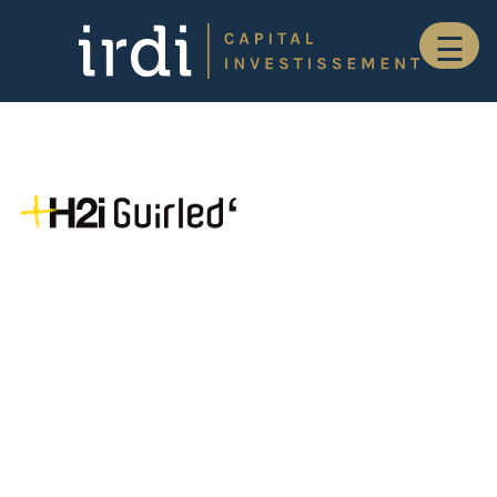
Skip
to
content
H2I GUIRLED