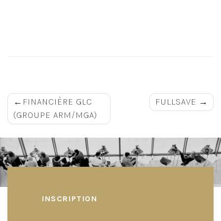
Navigation
FINANCIÈRE GLC
FULLSAVE
(GROUPE ARM/MGA)
de
l’article
INSCRIPTION