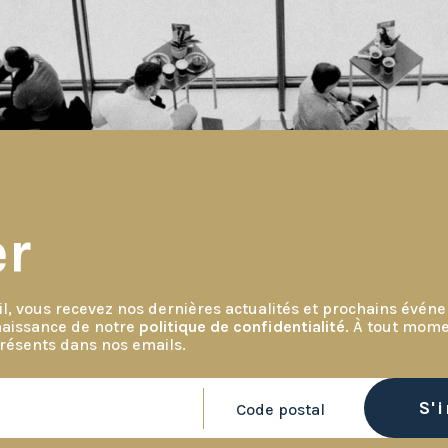
er
l, vous recevez nos dernières actualités et prochains évé
naissance de notre
politique de confidentialité
. À tout mome
présents dans nos emails.