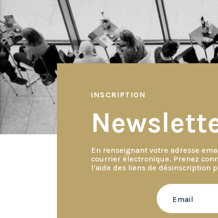
de
l’article
INSCRIPTION
Newslett
En renseignant votre adresse emai
courrier électronique. Prenez con
l’aide des liens de désinscription 