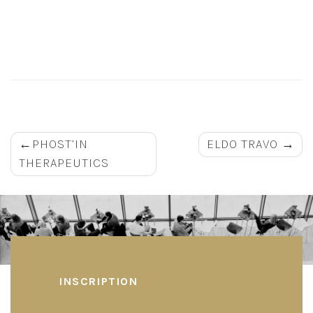
Navigation
PHOST’IN
ELDO TRAVO
THERAPEUTICS
de
l’article
INSCRIPTION