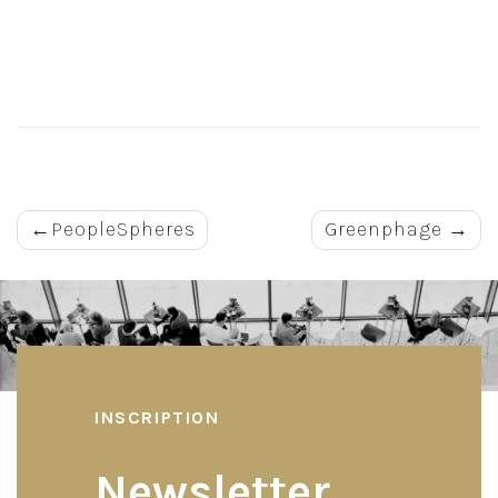
Navigation
PeopleSpheres
Greenphage
de
l’article
INSCRIPTION
Newsletter