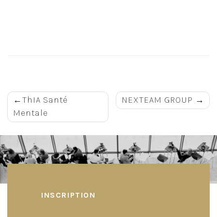
Navigation
ThIA Santé
NEXTEAM GROUP
Mentale
de
l’article
INSCRIPTION