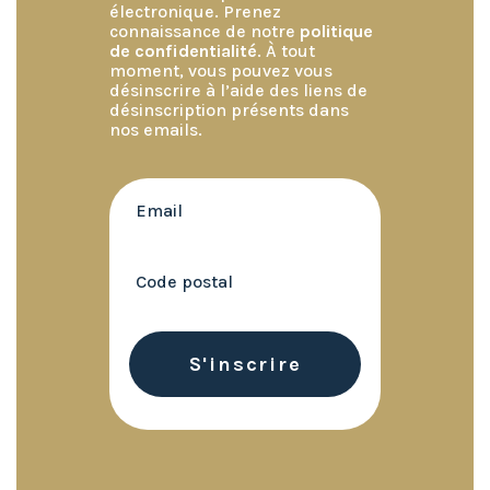
électronique. Prenez
connaissance de notre
politique
de confidentialité
. À tout
moment, vous pouvez vous
désinscrire à l’aide des liens de
désinscription présents dans
nos emails.